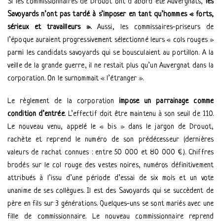
Si les commissionnaires de Drouot ont d’abord été Auvergnats,
les
Savoyards n’ont pas tardé à s’imposer en tant qu’hommes « forts,
sérieux et travailleurs ».
Aussi, les commissaires-priseurs de
l’époque auraient progressivement sélectionné leurs « cols rouges »
parmi les candidats savoyards qui se bousculaient au portillon. A la
veille de la grande guerre, il ne restait plus qu’un Auvergnat dans la
corporation. On le surnommait « l’étranger ».
Le règlement de la corporation
impose un parrainage comme
condition d’entrée
. L’effectif doit être maintenu à son seuil de 110.
Le nouveau venu, appelé le « bis » dans le jargon de Drouot,
rachète et reprend le numéro de son prédécesseur (dernières
valeurs de rachat connues : entre 50 000 et 80 000 €). Chiffres
brodés sur le col rouge des vestes noires, numéros définitivement
attribués à l’issu d’une période d’essai de six mois et un vote
unanime de ses collègues. Il est des Savoyards qui se succèdent de
père en fils sur 3 générations. Quelques-uns se sont mariés avec une
fille de commissionnaire. Le nouveau commissionnaire reprend